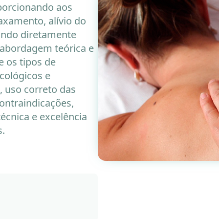
oporcionando aos
axamento, alívio do
uindo diretamente
 abordagem teórica e
e os tipos de
icológicos e
 uso correto das
ontraindicações,
écnica e excelência
s.