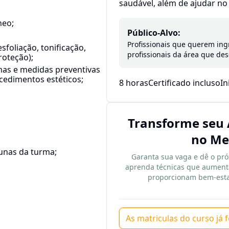
saudável, além de ajudar no 
neo;
Público-Alvo:
Profissionais que querem ingr
sfoliação, tonificação,
profissionais da área que des
roteção);
tomas e medidas preventivas
cedimentos estéticos;
8 horas
Certificado incluso
In
Transforme seu 
no Me
lunas da turma;
Garanta sua vaga e dê o pró
aprenda técnicas que aumenta
proporcionam bem-estar
As matriculas do curso já