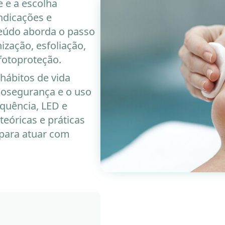
e e a escolha
ndicações e
eúdo aborda o passo
ização, esfoliação,
fotoproteção.
ábitos de vida
iosegurança e o uso
quência, LED e
eóricas e práticas
para atuar com