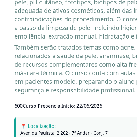
pele, pH cutâneo, fototipos, biótipos de pel
adequada de ativos cosméticos, além das i
contraindicações do procedimento. O cont
a passo da limpeza de pele, incluindo higien
emoliência, extração manual, hidratação e 
Também serão tratados temas como acne, h
relacionados à saúde da pele, anamnese, b
de recursos complementares como alta fre
máscara térmica. O curso conta com aulas t
em pacientes modelo, preparando o aluno 
segurança e responsabilidade profissional.
600
Curso Presencial
Inicio: 22/06/2026
📍 Localização:
Avenida Paulista, 2.202 - 7º Andar - Conj. 71