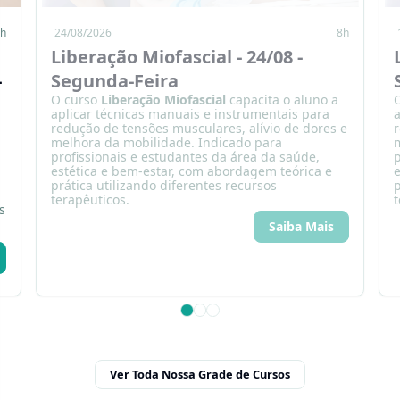
h
24/08/2026
8h
Liberação Miofascial - 24/08 -
-
Segunda-Feira
O curso
Liberação Miofascial
capacita o aluno a
aplicar técnicas manuais e instrumentais para
a
redução de tensões musculares, alívio de dores e
r
melhora da mobilidade. Indicado para
profissionais e estudantes da área da saúde,
p
estética e bem-estar, com abordagem teórica e
e
prática utilizando diferentes recursos
p
terapêuticos.
t
s
Saiba Mais
Ver Toda Nossa Grade de Cursos